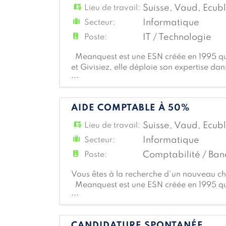
Suisse
,
Vaud
,
Ecub
Lieu de travail:
Informatique
Secteur:
IT / Technologie
Poste:
Meanquest est une ESN créée en 1995 qui
et Givisiez, elle déploie son expertise dans
...
recrutement. Une entreprise IT comme la n
AIDE COMPTABLE À 50%
Suisse
,
Vaud
,
Ecub
Lieu de travail:
Informatique
Secteur:
Comptabilité / Ban
Poste:
Vous êtes à la recherche d'un nouveau ch
Meanquest est une ESN créée en 1995 qui
...
et Givisiez, elle déploie son expertise dans
CANDIDATURE SPONTANÉE