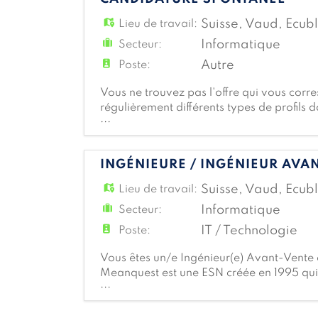
Suisse
,
Vaud
,
Ecub
Lieu de travail:
Informatique
Secteur:
Autre
Poste:
Vous ne trouvez pas l'offre qui vous cor
régulièrement différents types de profils
...
avec votre profil .
INGÉNIEURE / INGÉNIEUR AVA
Suisse
,
Vaud
,
Ecub
Lieu de travail:
Informatique
Secteur:
IT / Technologie
Poste:
Vous êtes un/e Ingénieur(e) Avant-Vente d
Meanquest est une ESN créée en 1995 qui
...
Givisiez, elle déploie son expertise dans ci