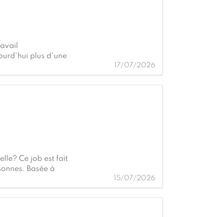
avail
urd'hui plus d'une
17/07/2026
nes clés : l'infras
lle? Ce job est fait
sonnes. Basée à
15/07/2026
uppo