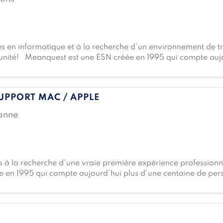
en informatique et à la recherche d'un environnement de tr
tunité! Meanquest est une ESN créée en 1995 qui compte aujo
eyrin et Givisiez, elle déploie son expertise dans cinq domai
UPPORT MAC / APPLE
anne
s à la recherche d'une vraie première expérience professionne
 en 1995 qui compte aujourd'hui plus d'une centaine de per
 son expertise dans cinq domaines clés : l'infrastructure, le s