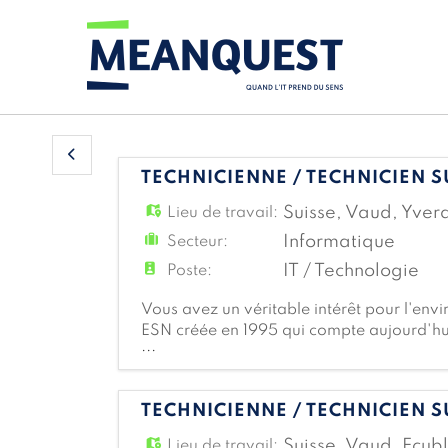
TECHNICIENNE / TECHNICIEN S
Suisse
,
Vaud
,
Yver
Lieu de travail:
Informatique
Secteur:
IT / Technologie
Poste:
Vous avez un véritable intérêt pour l'env
ESN créée en 1995 qui compte aujourd'hui 
...
déploie son expertise dans cinq domaines cl
TECHNICIENNE / TECHNICIEN S
Suisse
,
Vaud
,
Ecub
Lieu de travail: