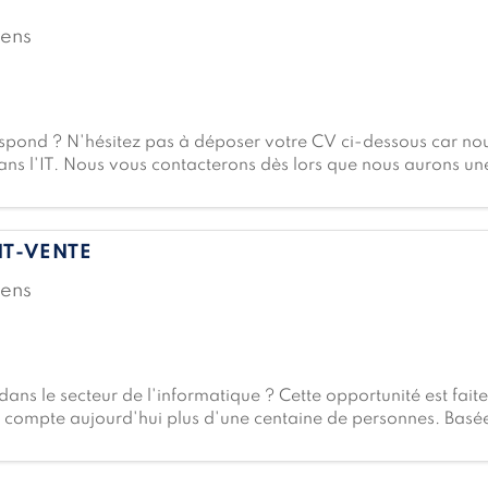
lens
respond ? N'hésitez pas à déposer votre CV ci-dessous car no
 dans l'IT. Nous vous contacterons dès lors que nous aurons u
NT-VENTE
lens
ans le secteur de l'informatique ? Cette opportunité est fait
 compte aujourd'hui plus d'une centaine de personnes. Basée
nq domaines clés : l'infrastructure, le support, les solutions