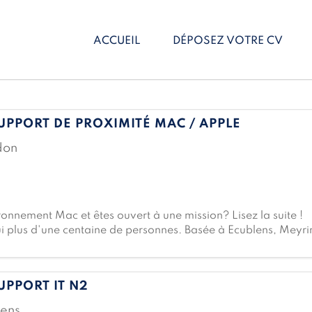
ACCUEIL
DÉPOSEZ VOTRE CV
UPPORT DE PROXIMITÉ MAC / APPLE
don
ironnement Mac et êtes ouvert à une mission? Lisez la suite 
plus d'une centaine de personnes. Basée à Ecublens, Meyrin 
és : l'infrastructure, le support, les solutions Cloud, la sécu
UPPORT IT N2
lens