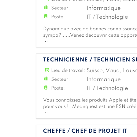
Informatique
Secteur:
IT / Technologie
Poste:
Dynamique avec de bonnes connaissances 
sympa?......Venez découvrir cette oppor
...
centaine de personnes. Basée à Ecublens, M
TECHNICIENNE / TECHNICIEN S
Suisse
,
Vaud
,
Laus
Lieu de travail:
Informatique
Secteur:
IT / Technologie
Poste:
Vous connaissez les produits Apple et ête
pour vous ! Meanquest est une ESN créée
...
Ecublens, Meyrin et Givisiez, elle déploie
CHEFFE / CHEF DE PROJET IT