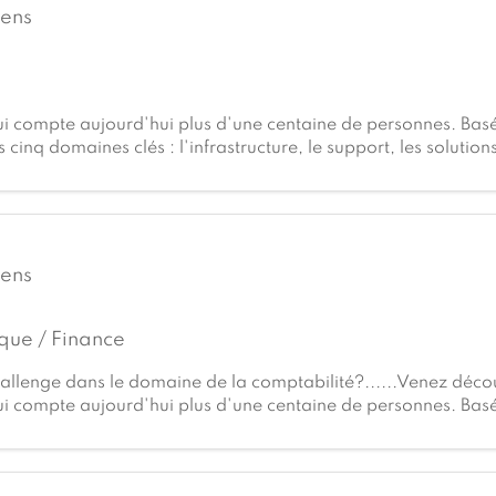
lens
 compte aujourd'hui plus d'une centaine de personnes. Bas
 cinq domaines clés : l'infrastructure, le support, les solutions
ôtre repose sur l'engagement et le savoir-faire de
lens
que / Finance
allenge dans le domaine de la comptabilité?......Venez décou
 compte aujourd'hui plus d'une centaine de personnes. Bas
 cinq domaines clés : l'infrastructure, le support, les